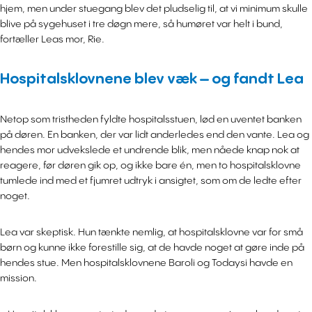
hjem, men under stuegang blev det pludselig til, at vi minimum skulle
blive på sygehuset i tre døgn mere, så humøret var helt i bund,
fortæller Leas mor, Rie.
Hospitalsklovnene blev væk – og fandt Lea
Netop som tristheden fyldte hospitalsstuen, lød en uventet banken
på døren. En banken, der var lidt anderledes end den vante. Lea og
hendes mor udvekslede et undrende blik, men nåede knap nok at
reagere, før døren gik op, og ikke bare én, men to hospitalsklovne
tumlede ind med et fjumret udtryk i ansigtet, som om de ledte efter
noget.
Lea var skeptisk. Hun tænkte nemlig, at hospitalsklovne var for små
børn og kunne ikke forestille sig, at de havde noget at gøre inde på
hendes stue. Men hospitalsklovnene Baroli og Todaysi havde en
mission.