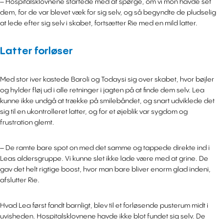
– Hospitalsklovnene startede med at spørge, om vi mon havde set
dem, for de var blevet væk for sig selv, og så begyndte de pludselig
at lede efter sig selv i skabet, fortsætter Rie med en mild latter.
Latter forløser
Med stor iver kastede Baroli og Todaysi sig over skabet, hvor bøjler
og hylder fløj ud i alle retninger i jagten på at finde dem selv. Lea
kunne ikke undgå at trække på smilebåndet, og snart udviklede det
sig til en ukontrolleret latter, og for et øjeblik var sygdom og
frustration glemt.
– De ramte bare spot on med det samme og tappede direkte ind i
Leas aldersgruppe. Vi kunne slet ikke lade være med at grine. De
gav det helt rigtige boost, hvor man bare bliver enorm glad indeni,
afslutter Rie.
Hvad Lea først fandt barnligt, blev til et forløsende pusterum midt i
uvisheden. Hospitalsklovnene havde ikke blot fundet sig selv. De