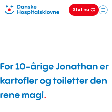
Støt nu
Spring
til
indhold
For 10-årige Jonathan er
kartofler og toiletter den
rene magi
.