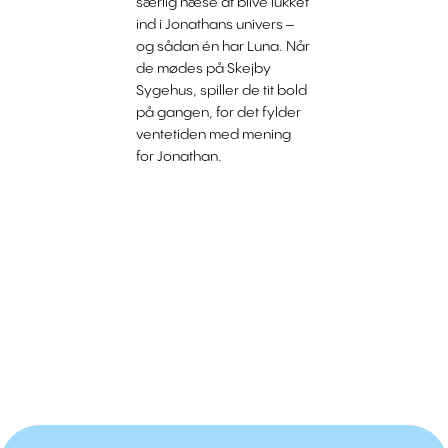
særlig næse at blive lukket
ind i Jonathans univers –
og sådan én har Luna. Når
de mødes på Skejby
Sygehus, spiller de tit bold
på gangen, for det fylder
ventetiden med mening
for Jonathan.