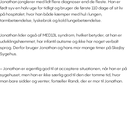
Jonathan jonglerer med lidt flere diagnoser end de fleste. Han er
født syv en halv uge for tidligt og bruger de første 110 dage af sit liv
på hospitalet, hvor han både kæmper med hul i lungen,
tarmbetændelse, lyskebrok og kold lungebetændelse.
Jonathan lider også af MED13L syndrom, hvilket betyder, at han er
udviklingshæmmet, har infantil autisme og ikke har noget verbalt
sprog. Derfor bruger Jonathan og hans mor mange timer på Skejby
Sygehus.
– Jonathan er egentlig god til at acceptere situationen, når han er på
sygehuset, men han er ikke særlig god til den der tomme tid, hvor
man bare sidder og venter, fortæller Randi, der er mor til Jonathan.