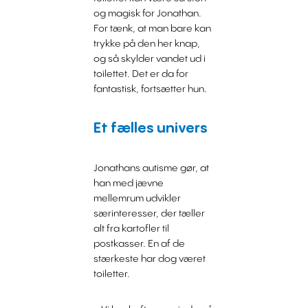
og magisk for Jonathan.
For tænk, at man bare kan
trykke på den her knap,
og så skylder vandet ud i
toilettet. Det er da for
fantastisk, fortsætter hun.
Et fælles univers
Jonathans autisme gør, at
han med jævne
mellemrum udvikler
særinteresser, der tæller
alt fra kartofler til
postkasser. En af de
stærkeste har dog været
toiletter.