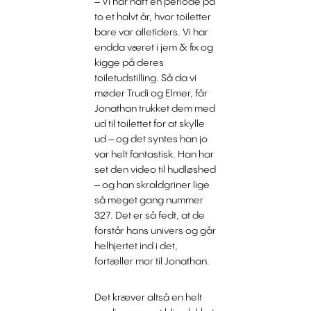
– Vi har haft en periode på
to et halvt år, hvor toiletter
bare var alletiders. Vi har
endda været i jem & fix og
kigge på deres
toiletudstilling. Så da vi
møder Trudi og Elmer, får
Jonathan trukket dem med
ud til toilettet for at skylle
ud – og det syntes han jo
var helt fantastisk. Han har
set den video til hudløshed
– og han skraldgriner lige
så meget gang nummer
327. Det er så fedt, at de
forstår hans univers og går
helhjertet ind i det,
fortæller mor til Jonathan.
Det kræver altså en helt