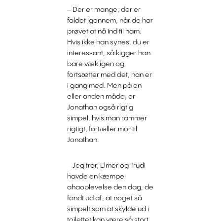
– Der er mange, der er
faldet igennem, når de har
prøvet at nå ind til ham.
Hvis ikke han synes, du er
interessant, så kigger han
bare væk igen og
fortsætter med det, han er
i gang med. Men på en
eller anden måde, er
Jonathan også rigtig
simpel, hvis man rammer
rigtigt, fortæller mor til
Jonathan.
– Jeg tror, Elmer og Trudi
havde en kæmpe
ahaoplevelse den dag, de
fandt ud af, at noget så
simpelt som at skylde ud i
toilettet kan være så stort